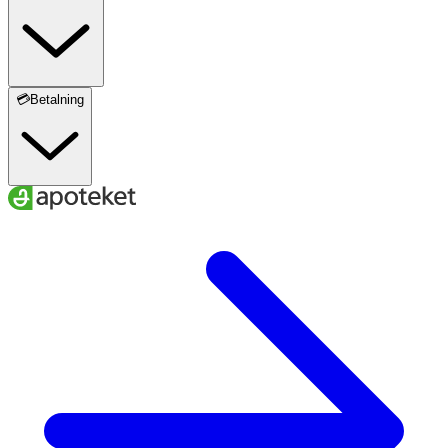
💳Betalning