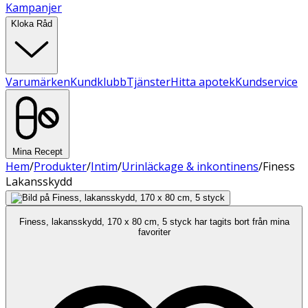
Kampanjer
Kloka Råd
Varumärken
Kundklubb
Tjänster
Hitta apotek
Kundservice
Mina Recept
Hem
/
Produkter
/
Intim
/
Urinläckage & inkontinens
/
Finess
Lakansskydd
Finess, lakansskydd, 170 x 80 cm, 5 styck har tagits bort från mina
favoriter