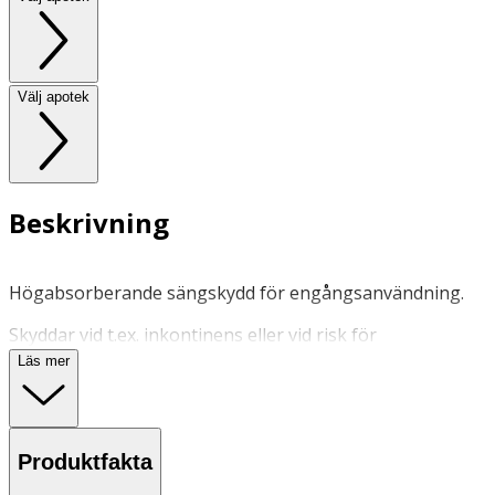
Välj apotek
Beskrivning
Högabsorberande sängskydd för engångsanvändning.
Skyddar vid t.ex. inkontinens eller vid risk för
stomiläckage.
Läs mer
Även bra att ta med på resan.
Produktfakta