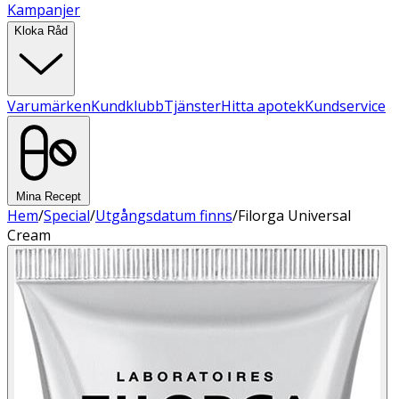
Kampanjer
Kloka Råd
Varumärken
Kundklubb
Tjänster
Hitta apotek
Kundservice
Mina Recept
Hem
/
Special
/
Utgångsdatum finns
/
Filorga Universal
Cream