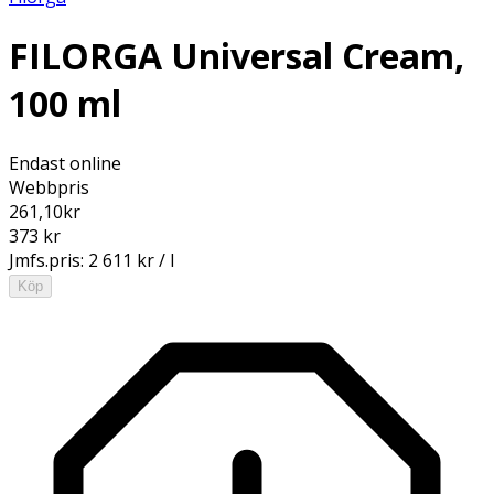
FILORGA Universal Cream,
100 ml
Endast online
Webbpris
261,10
kr
373 kr
Jmfs.pris:
2 611 kr / l
Köp