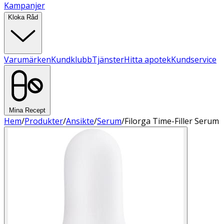
Kampanjer
Kloka Råd
Varumärken
Kundklubb
Tjänster
Hitta apotek
Kundservice
Mina Recept
Hem
/
Produkter
/
Ansikte
/
Serum
/
Filorga Time-Filler Serum