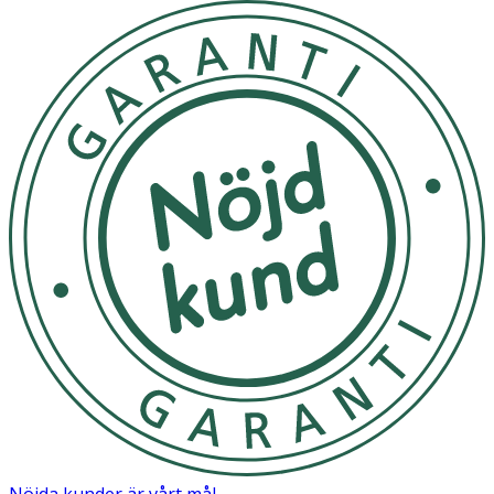
Ingredienser:
Aqua (Water, Eau), Glycerin, Propanediol, Pentaerythrityl
Distearate, Hydroxyethyl Urea, Paraffinum Liquidum
(Mineral Oil), Cetearyl Alcohol, Sorbitol, C20-22 Alkyl
Phosphate, Ci 77891 (Titanium Dioxide), C20-22 Alcohols,
Octyldodecanol, Cera Alba (Beeswax, Cire D?abeille),
Phenoxyethanol, 1,2-Hexanediol, Glyceryl Stearate, Peg-
100 Stearate, Hydrolyzed Elastin, Soluble Collagen,
Hydrogenated Polydecene, Parfum (Fragrance), Sucrose
Palmitate, Xanthan Gum, Chlorphenesin, Sodium
Hydroxide, Hydroxystearic Acid, Biosaccharide Gum-2,
Allantoin, Glyceryl Linoleate, Alumina, Prunus Amygdalus
Dulcis (Sweet Almond) Oil, Sodium Chloride, Glucose,
Sodium Hyaluronate, Citric Acid, Potassium Chloride,
Potassium Sorbate, Calcium Chloride, Magnesium
Sulfate, Glutamine, Sodium Phosphate, Ascorbic Acid,
Sodium Acetate, Tocopherol, Lysine Hcl, Arginine Hcl,
Alanine, Histidine Hcl, Valine, Leucine, Threonine,
Isoleucine, Tryptophan, Phenylalanine, Tyrosine, Glycine,
Nöjda kunder är vårt mål