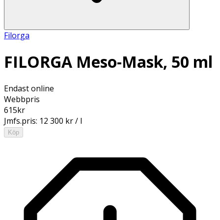
Filorga
FILORGA Meso-Mask, 50 ml
Endast online
Webbpris
615
kr
Jmfs.pris:
12 300 kr / l
Köp