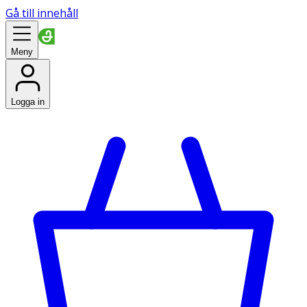
Gå till innehåll
Meny
Logga in