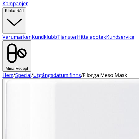
Kampanjer
Kloka Råd
Varumärken
Kundklubb
Tjänster
Hitta apotek
Kundservice
Mina Recept
Hem
/
Special
/
Utgångsdatum finns
/
Filorga Meso Mask