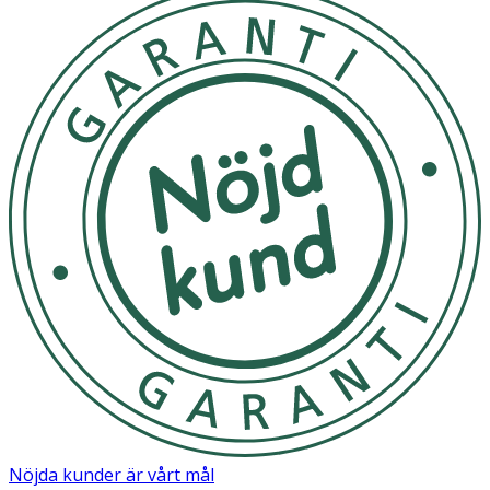
AQUA (WATER), GLYCERIN, PENTYLENE GLYCOL,
XANTHAN GUM, POLYSORBATE 20, SODIUM
HYALURONATE, SODIUM PCA, SODIUM LACTATE,
PARFUM (FRAGRANCE), TETRASODIUM GLUTAMATE
DIACETATE, CITRIC ACID, ALOE BARBADENSIS LEAF
JUICE POWDER, FRUCTOSE, GLYCINE, NIACINAMIDE,
SODIUM BENZOATE, UREA, SODIUM HYDROXIDE,
INOSITOL.
Nöjda kunder är vårt mål