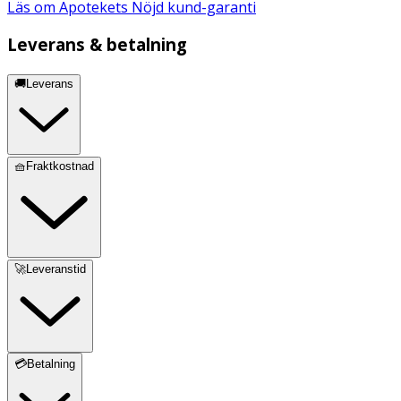
Läs om Apotekets Nöjd kund-garanti
Leverans & betalning
🚚Leverans
🧺Fraktkostnad
🚀Leveranstid
💳Betalning