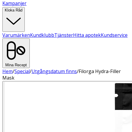
Kampanjer
Kloka Råd
Varumärken
Kundklubb
Tjänster
Hitta apotek
Kundservice
Mina Recept
Hem
/
Special
/
Utgångsdatum finns
/
Filorga Hydra-Filler
Mask