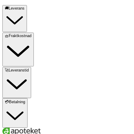
🚚Leverans
🧺Fraktkostnad
🚀Leveranstid
💳Betalning