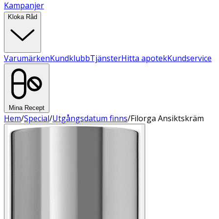
Kampanjer
Kloka Råd
Varumärken
Kundklubb
Tjänster
Hitta apotek
Kundservice
Mina Recept
Hem
/
Special
/
Utgångsdatum finns
/
Filorga Ansiktskräm