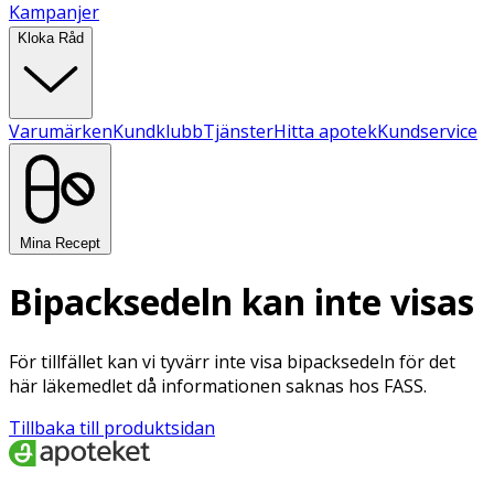
Kampanjer
Kloka Råd
Varumärken
Kundklubb
Tjänster
Hitta apotek
Kundservice
Mina Recept
Bipacksedeln kan inte visas
För tillfället kan vi tyvärr inte visa bipacksedeln för det
här läkemedlet då informationen saknas hos FASS.
Tillbaka till produktsidan