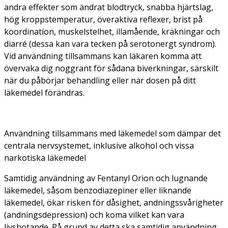
andra effekter som ändrat blodtryck, snabba hjärtslag,
hög kroppstemperatur, överaktiva reflexer, brist på
koordination, muskelstelhet, illamående, kräkningar och
diarré (dessa kan vara tecken på serotonergt syndrom).
Vid användning tillsammans kan läkaren komma att
övervaka dig noggrant för sådana biverkningar, särskilt
när du påbörjar behandling eller när dosen på ditt
läkemedel förändras.
Användning tillsammans med läkemedel som dämpar det
centrala nervsystemet, inklusive alkohol och vissa
narkotiska läkemedel
Samtidig användning av Fentanyl Orion och lugnande
läkemedel, såsom benzodiazepiner eller liknande
läkemedel, ökar risken för dåsighet, andningssvårigheter
(andningsdepression) och koma vilket kan vara
livshotande. På grund av detta ska samtidig användning