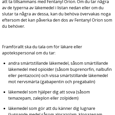
att ta tillsammans med Fentanyl Orion. Om du tar några
av de typerna av läkemedel i listan nedan eller om du
slutar ta några av dessa, kan du behöva övervakas noga
eftersom det kan påverka den dos av Fentanyl Orion som
du behöver.
Framförallt ska du tala om för läkare eller
apotekspersonal om du tar:
andra smärtstillande läkemedel, såsom smärtillande
läkemedel med opioider (såsom buprenorfin, nalbufin
eller pentazocin) och vissa smärtstillande läkemedel
mot nervsmärta (gabapentin och pregabalin)
läkemedel som hjälper dig att sova (såsom
temazepam, zaleplon eller zolpidem)
läkemedel som gör att du känner dig lugnare
(lugnande medel såsom alprazolam, klonazepam,