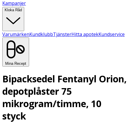
Kampanjer
Kloka Råd
Varumärken
Kundklubb
Tjänster
Hitta apotek
Kundservice
Mina Recept
Bipacksedel Fentanyl Orion,
depotplåster 75
mikrogram/timme, 10
styck