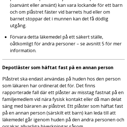
(oanvänt eller använt) kan vara lockande för ett barn
och om plåstret fäster vid barnets hud eller om
barnet stoppar det i munnen kan det få dödlig
utgång.
Förvara detta läkemedel på ett säkert ställe,
oåtkomligt för andra personer – se avsnitt 5 för mer
information.
Depotlåster som häftat fast på en annan person
Plåstret ska endast användas på huden hos den person
som läkaren har ordinerat det för. Det finns
rapporterade fall där ett plåster av misstag fastnat på en
familjemedlem vid nära fysisk kontakt eller då man delat
säng med bäraren av plåstret. Ett plåster som häftat fast
på en annan person (särskilt ett barn) kan leda till att
läkemedel går igenom huden på den andra personen och
orsakar allvarliga biverkningar såsom