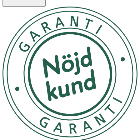
bakterier och mögeltillväxt, och det är något du absolut
inte vill borsta tänderna med! Håll istället din tandborste
upprätt, i en separat hållare, så att den kan torka
effektivt och hålla den ren. Höjd 3,5 cm och diameter 3 cm.
Det inre hålet ä
Hantera produkten varsamt och undvik att tappa
den. För att rengöra hållaren, använd mild tvål, skölj med
vatten och låt sedan lufttorka.
Placera hållaren i ditt badrumsskåp eller på din
badrumsbänk för att hålla den ren och torr.
OK för gravida och ammande:
Ja