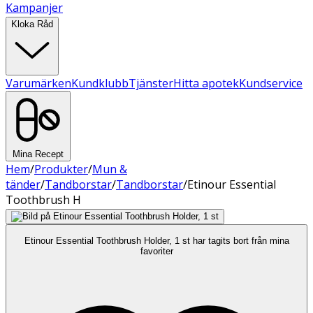
Kampanjer
Kloka Råd
Varumärken
Kundklubb
Tjänster
Hitta apotek
Kundservice
Mina Recept
Hem
/
Produkter
/
Mun &
tänder
/
Tandborstar
/
Tandborstar
/
Etinour Essential
Toothbrush H
Etinour Essential Toothbrush Holder, 1 st har tagits bort från mina
favoriter