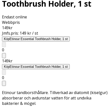
Toothbrush Holder, 1 st
Endast online
Webbpris
149
kr
Jmfs.pris:
149 kr / st
Köp
Etinour Essential Toothbrush Holder, 1 st
0
149
kr
Köp
Etinour Essential Toothbrush Holder, 1 st
0
Etinour tandborsthållare. Tillverkad av diatomit (kiselgur)
absorberar och avdunstar vatten för att undvika
bakterier & mögel.