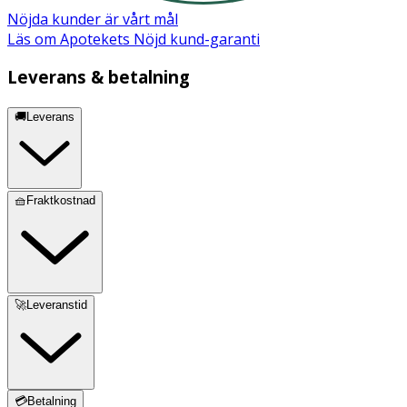
Nöjda kunder är vårt mål
Läs om Apotekets Nöjd kund-garanti
Leverans & betalning
🚚Leverans
🧺Fraktkostnad
🚀Leveranstid
💳Betalning