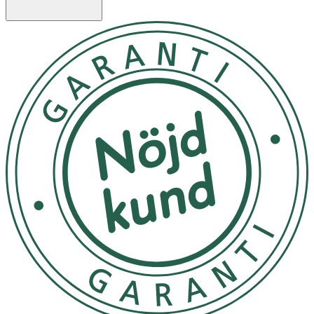
- Tryck försiktig ner handtaget i mitten av bladet tills du
hör ett litet klick.