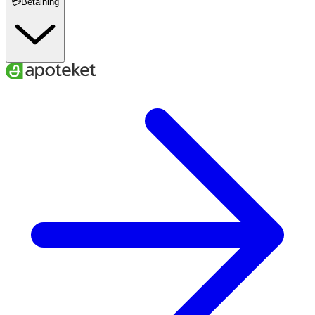
💳Betalning