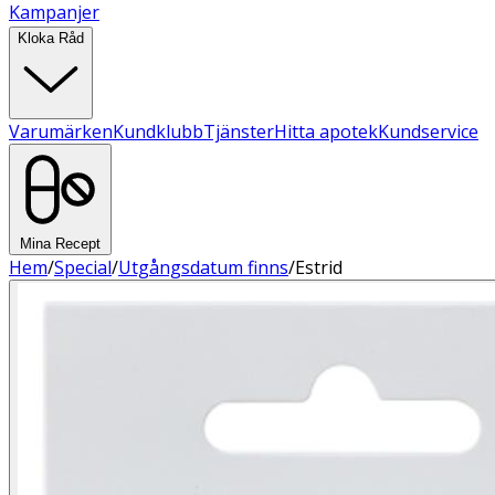
Kampanjer
Kloka Råd
Varumärken
Kundklubb
Tjänster
Hitta apotek
Kundservice
Mina Recept
Hem
/
Special
/
Utgångsdatum finns
/
Estrid