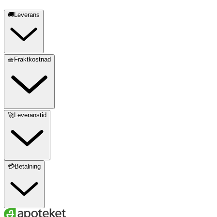
🚚Leverans
🧺Fraktkostnad
🚀Leveranstid
💳Betalning