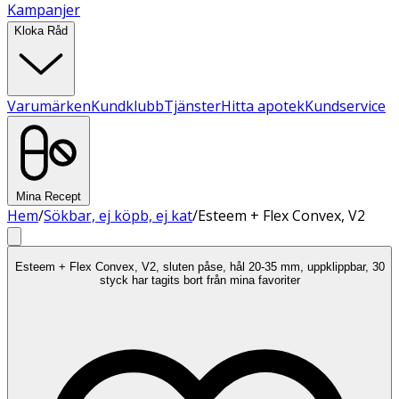
Kampanjer
Kloka Råd
Varumärken
Kundklubb
Tjänster
Hitta apotek
Kundservice
Mina Recept
Hem
/
Sökbar, ej köpb, ej kat
/
Esteem + Flex Convex, V2
Esteem + Flex Convex, V2, sluten påse, hål 20-35 mm, uppklippbar, 30
styck har tagits bort från mina favoriter