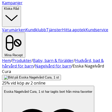
Kampanjer
Kloka Råd
Varumärken
Kundklubb
Tjänster
Hitta apotek
Kundservice
Mina Recept
Hem
/
Produkter
/
Baby, barn & förälder
/
Hudvård, bad &
hårvård för barn
/
Nagelvård för barn
/
Esska Nagelvård
Cura
25%
vid köp av 2 online
Esska Nagelvård Cura, 1 st har tagits bort från mina favoriter