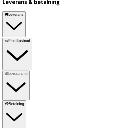
Leverans & betalning
🚚Leverans
🧺Fraktkostnad
🚀Leveranstid
💳Betalning