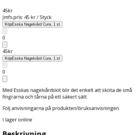
45
kr
Jmfs.pris:
45 kr / Styck
Köp
Esska Nagelvård Cura, 1 st
0
45
kr
Köp
Esska Nagelvård Cura, 1 st
0
Med Esskas nagelvårdskit blir det enkelt att sköta de små
fingrarna och tårna på ett säkert sätt
Följ anvisningarna på produkten/bruksanvisningen
I lager online
Beskrivning