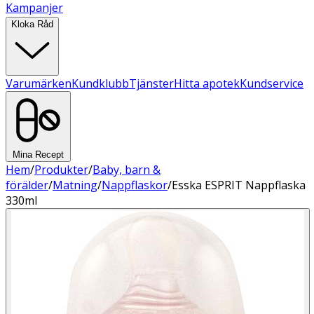
Kampanjer
Kloka Råd
Varumärken
Kundklubb
Tjänster
Hitta apotek
Kundservice
Mina Recept
Hem
/
Produkter
/
Baby, barn &
förälder
/
Matning
/
Nappflaskor
/
Esska ESPRIT Nappflaska
330ml