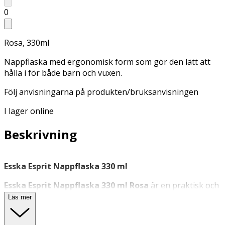
0
Rosa, 330ml
Nappflaska med ergonomisk form som gör den lätt att
hålla i för både barn och vuxen.
Följ anvisningarna på produkten/bruksanvisningen
I lager online
Beskrivning
Esska Esprit Nappflaska 330 ml
Esska Esprit Nappflaska 330 ml Rosa
är en praktisk och
ergonomiskt utformad nappflaska som passar både barn
Läs mer
och vuxna händer. Flaskan har tydlig gradering på både
flaska och lock – enkelt att mäta upp rätt mängd. Locket