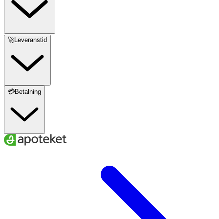
🚀Leveranstid
💳Betalning