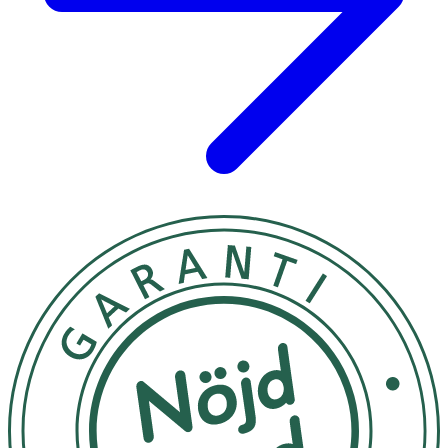
Varning
Kontrollera alltid temperaturen på vätskan innan
matning. Byt ut dinappen regelbundet, särskilt när
barnet får tänder. Använd ej om delar är skadade.
Förvaring
Undvik direkt solljus.
Material
Polypropen (PP), silikon. Uppfyller europeisk standard
EN-14350