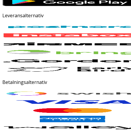
Leveransalternativ
Betalningsalternativ