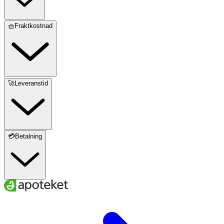
🧺Fraktkostnad
🚀Leveranstid
💳Betalning