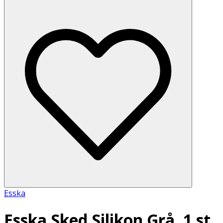
Esska
Esska Sked Silikon Grå, 1 st