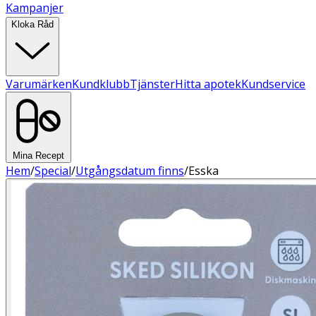
Kampanjer
Kloka Råd
Varumärken
Kundklubb
Tjänster
Hitta apotek
Kundservice
Mina Recept
Hem
/
Special
/
Utgångsdatum finns
/
Esska