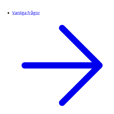
Vanliga frågor