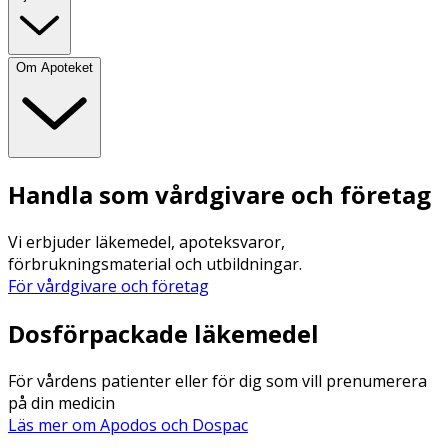
Om Apoteket
Handla som vårdgivare och företag
Vi erbjuder läkemedel, apoteksvaror,
förbrukningsmaterial och utbildningar.
För vårdgivare och företag
Dosförpackade läkemedel
För vårdens patienter eller för dig som vill prenumerera
på din medicin
Läs mer om Apodos och Dospac