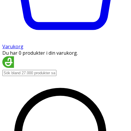
Varukorg
Du har 0 produkter i din varukorg.