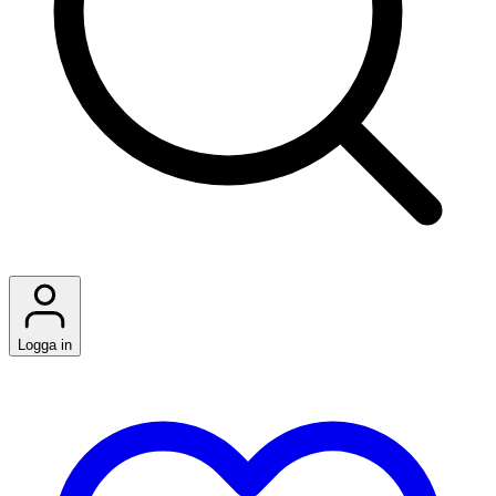
Logga in