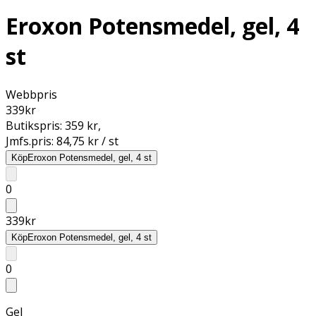
Eroxon Potensmedel, gel, 4
st
Webbpris
339
kr
Butikspris:
359 kr
,
Jmfs.pris:
84,75 kr / st
Köp
Eroxon Potensmedel, gel, 4 st
0
339
kr
Köp
Eroxon Potensmedel, gel, 4 st
0
Gel