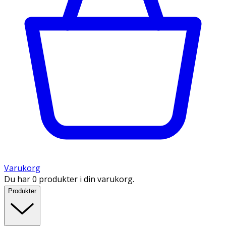
Varukorg
Du har 0 produkter i din varukorg.
Produkter