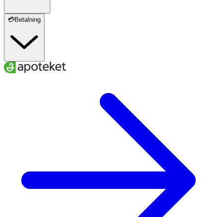
💳Betalning