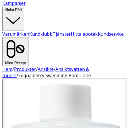
Kampanjer
Kloka Råd
Varumärken
Kundklubb
Tjänster
Hitta apotek
Kundservice
Mina Recept
Hem
/
Produkter
/
Ansikte
/
Ansiktsvatten &
toners
/
Eqqualberry Swimming Pool Tone