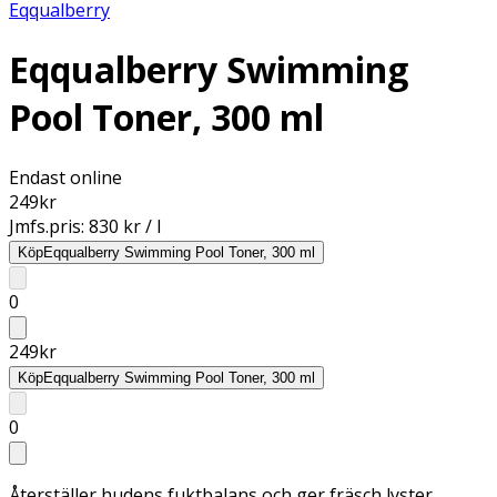
Eqqualberry
Eqqualberry Swimming
Pool Toner, 300 ml
Endast online
249
kr
Jmfs.pris:
830 kr / l
Köp
Eqqualberry Swimming Pool Toner, 300 ml
0
249
kr
Köp
Eqqualberry Swimming Pool Toner, 300 ml
0
Återställer hudens fuktbalans och ger fräsch lyster,