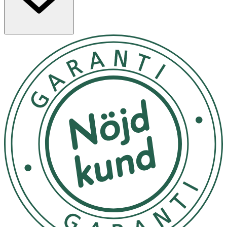
näringsrika bärextrakt från acai, tranbär, fläder,
björnbär, blåbär och hallon tillför antioxidanter som
skyddar mot yttre påfrestningar och ger huden näring.
Resultatet är en hud som känns återfuktad, spänstig och
har en naturlig lyster. Regelbunden användning bidrar till
att bibehålla hudens balans och optimala fuktnivåer.
Inspirerad av K-Beauty – där naturliga ingredienser
kombineras med innovativ teknik för synliga resul
Applicera en lagom mängd på rengjord hud med hjälp av
bomullsrondell eller händer. Klappa försiktigt in i ansikte
och hals tills produkten absorberats. Använd morgon
och/eller kväll. Undvik ögonområdet.
Endast för utvärtes bruk. Undvik kontakt med ögonen.
Om någon biverkning uppstår, sluta använda produkten.
Rådfråga din läkare om tillståndet kvarstår
OK för gravida och ammande:
Ja