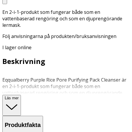
En 2-i-1-produkt som fungerar både som en
vattenbaserad rengöring och som en djuprengörande
lermask.
Följ anvisningarna på produkten/bruksanvisningen
I lager online
Beskrivning
Eqqualberry Purple Rice Pore Purifying Pack Cleanser är
en 2-i-1-produkt som fungerar både som en
vattenbaserad rengöring och som en djuprengörande
Läs mer
lermask. Den innovativa formulan med Purple Rice
Complex, sex olika leror, BHA, PHA och naturliga
enzymer avlägsnar effektivt orenheter, överskottstalg
och döda hudceller. Berikad med risextrakt, grönt te,
Produktfakta
centella, tea tree, ceramider och hyaluronsyra som
stärker hudens fuktbarriär och ger näring. Använd