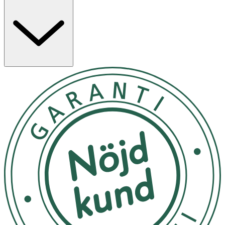
dagligen som rengöring eller låt verka i 3–5 minuter som
en mask för förfinad hudtextur och klarare porer.
Använd dagligen som rengöring genom att applicera på
fuktig hud, massera försiktigt och skölja av med ljummet
vatten. För djupare rengöring, applicera på torr hud som
en mask, låt verka i 3–5 minuter och skölj därefter
noggrant. Undvik ögonområdet.
Endast för utvärtes bruk. Undvik kontakt med ögonen.
Om någon biverkning uppstår, sluta använda produkten.
Rådfråga din läkare om tillståndet kvarstår
OK för gravida och ammande:
Ja
Ingredienser:
Aqua/Water/Eau, Stearic Acid, Kaolin, Lauric Acid, Myristic
Acid, Potassium Hydroxide, Butylene Glycol, Glycerin,
Coco‑Betaine, 1,2‑Hexanediol, Titanium Dioxide (CI