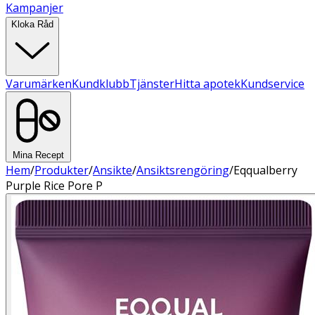
Kampanjer
Kloka Råd
Varumärken
Kundklubb
Tjänster
Hitta apotek
Kundservice
Mina Recept
Hem
/
Produkter
/
Ansikte
/
Ansiktsrengöring
/
Eqqualberry
Purple Rice Pore P