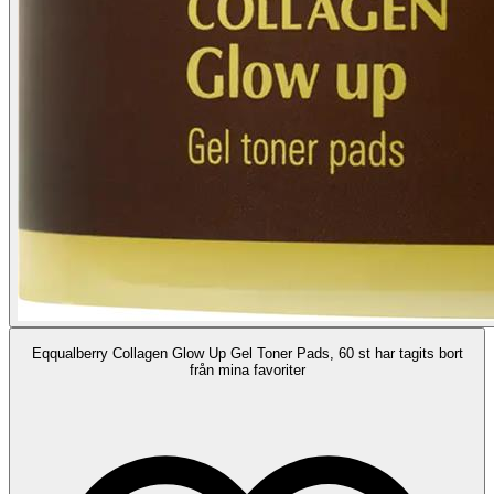
Eqqualberry Collagen Glow Up Gel Toner Pads, 60 st har tagits bort
från mina favoriter