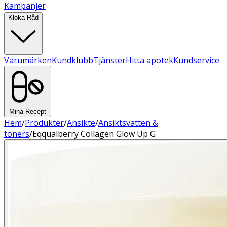
Kampanjer
Kloka Råd
Varumärken
Kundklubb
Tjänster
Hitta apotek
Kundservice
Mina Recept
Hem
/
Produkter
/
Ansikte
/
Ansiktsvatten &
toners
/
Eqqualberry Collagen Glow Up G