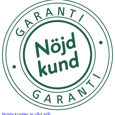
ljusa upp huden, jämna ut hudtonen och reducera
akneärr. Vit tryffel förstärker den uppljusande effekten
och stimulerar hudens egen kollagenproduktion för en
fastare och mer strålande hud. Lågmolekylärt kollag
Använd efter rengöring. Svep en pad försiktigt över
ansikte och hals eller applicera som en snabb sheet-
mask på utvalda områden. Klappa in resterande essence i
huden. Skölj inte av.
Endast för utvärtes bruk. Undvik kontakt med ögonen.
Om någon biverkning uppstår, sluta använda produkten.
Rådfråga din läkare om tillståndet kvarstår
OK för gravida och ammande:
Ja
Ingredienser:
Hippophae Rhamnoides Water,Aqua/Water/Eau,Butylene
Glycol,Glycerin,Glycereth-26,Niacinamide,1,2-
Nöjda kunder är vårt mål