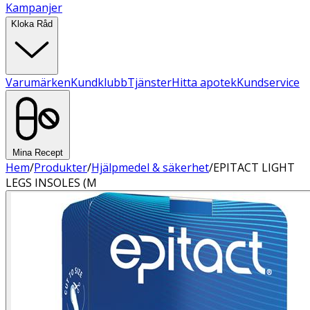
Kampanjer
Kloka Råd
Varumärken
Kundklubb
Tjänster
Hitta apotek
Kundservice
Mina Recept
Hem
/
Produkter
/
Hjälpmedel & säkerhet
/
EPITACT LIGHT
LEGS INSOLES (M