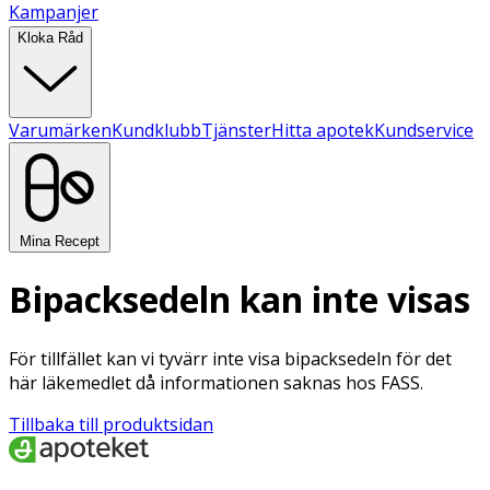
Kampanjer
Kloka Råd
Varumärken
Kundklubb
Tjänster
Hitta apotek
Kundservice
Mina Recept
Bipacksedeln kan inte visas
För tillfället kan vi tyvärr inte visa bipacksedeln för det
här läkemedlet då informationen saknas hos FASS.
Tillbaka till produktsidan