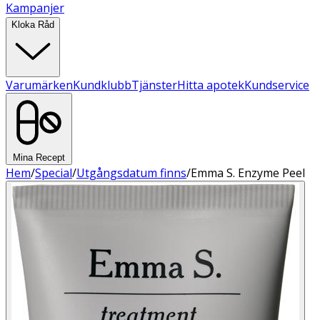
Kampanjer
Kloka Råd
Varumärken
Kundklubb
Tjänster
Hitta apotek
Kundservice
Mina Recept
Hem
/
Special
/
Utgångsdatum finns
/
Emma S. Enzyme Peel