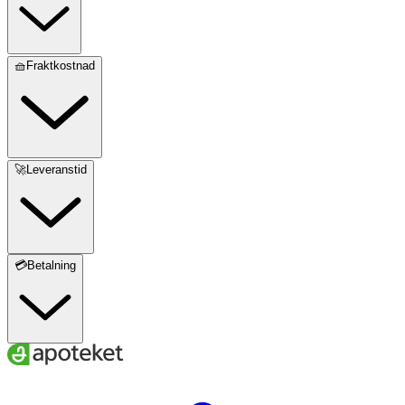
🧺Fraktkostnad
🚀Leveranstid
💳Betalning