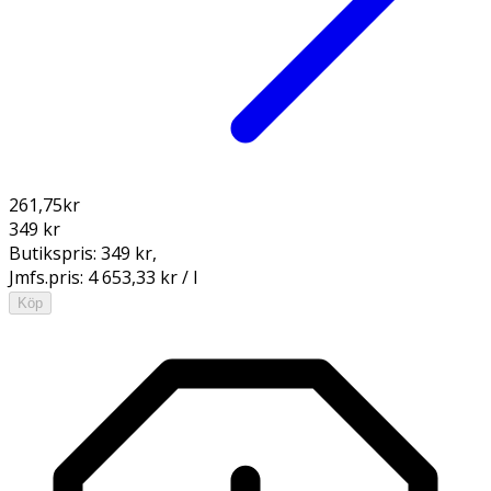
261,75
kr
349 kr
Butikspris:
349 kr
,
Jmfs.pris:
4 653,33 kr / l
Köp