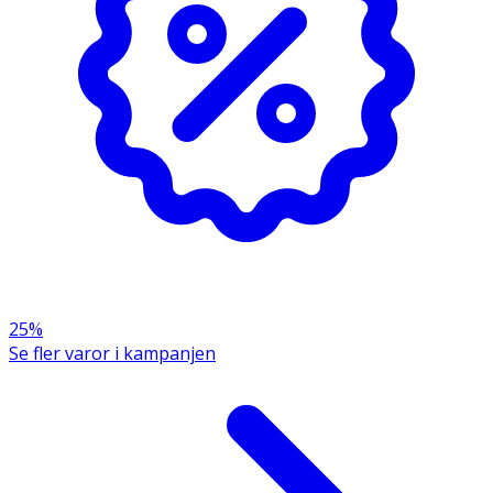
Butter, Caprylic/Capric Triglyceride, Theobroma Cacao
Seed Butter, Synthetic Beeswax, Glyceryl Stearate, PEG-
100 Stearate, Hydroxyethyl Acrylate/Sodium
Acryloyldimethyl Taurate Copolymer, Salicylic Acid,
Tocopheryl Acetate, Glycolic Acid, Parfum, Salix Nigra
Bark Extract, Sodium Benzoate, Potassium Sorbate,
Polysorbate 60, Sorbitan Isostearate, Carica Papaya Fruit
Extract, Mangifera Indica Fruit Extract, Glycine Soja Oil,
Leuconostoc/Radish Root Ferment Filtrate, Tocopherol,
Beta-Sitosterol, Squalene.
25%
Se fler varor i kampanjen