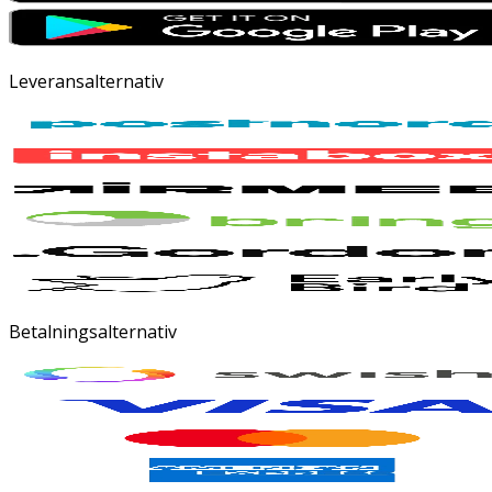
Leveransalternativ
Betalningsalternativ