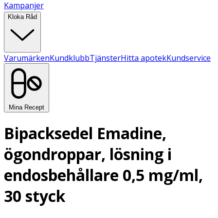
Kampanjer
Kloka Råd
Varumärken
Kundklubb
Tjänster
Hitta apotek
Kundservice
Mina Recept
Bipacksedel Emadine,
ögondroppar, lösning i
endosbehållare 0,5 mg/ml,
30 styck