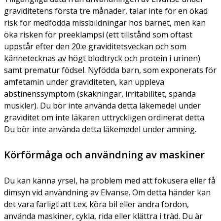
graviditetens första tre månader, talar inte för en ökad
risk för medfödda missbildningar hos barnet, men kan
öka risken för preeklampsi (ett tillstånd som oftast
uppstår efter den 20:e graviditetsveckan och som
kännetecknas av högt blodtryck och protein i urinen)
samt prematur födsel. Nyfödda barn, som exponerats för
amfetamin under graviditeten, kan uppleva
abstinenssymptom (skakningar, irritabilitet, spända
muskler). Du bör inte använda detta läkemedel under
graviditet om inte läkaren uttryckligen ordinerat detta.
Du bör inte använda detta läkemedel under amning.
Körförmåga och användning av maskiner
Du kan känna yrsel, ha problem med att fokusera eller få
dimsyn vid användning av Elvanse. Om detta händer kan
det vara farligt att t.ex. köra bil eller andra fordon,
använda maskiner, cykla, rida eller klättra i träd. Du är