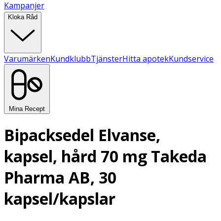
Kampanjer
Kloka Råd
Varumärken
Kundklubb
Tjänster
Hitta apotek
Kundservice
Mina Recept
Bipacksedel Elvanse,
kapsel, hård 70 mg Takeda
Pharma AB, 30
kapsel/kapslar