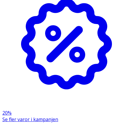
OK för gravida och ammande:
Ja
Ingredienser:
Maltodextrin (bärare av bakteriestammar), vegetabiliskt
magsyraresistent kapselskal av syrafast HPMC (vit),
modifierad citruspektin, klumpförebyggande medel
(kiseldioxid). kan innehålla spår av MJÖLK.
20%
Se fler varor i kampanjen