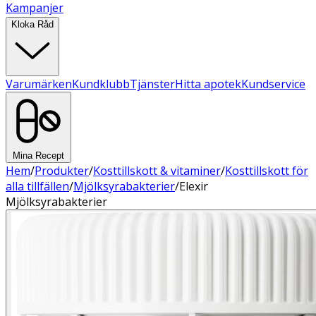
Kampanjer
Kloka Råd
Varumärken
Kundklubb
Tjänster
Hitta apotek
Kundservice
Mina Recept
Hem
/
Produkter
/
Kosttillskott & vitaminer
/
Kosttillskott för
alla tillfällen
/
Mjölksyrabakterier
/
Elexir
Mjölksyrabakterier