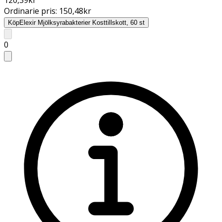
Ordinarie pris:
150,48
kr
Köp
Elexir Mjölksyrabakterier Kosttillskott, 60 st
0