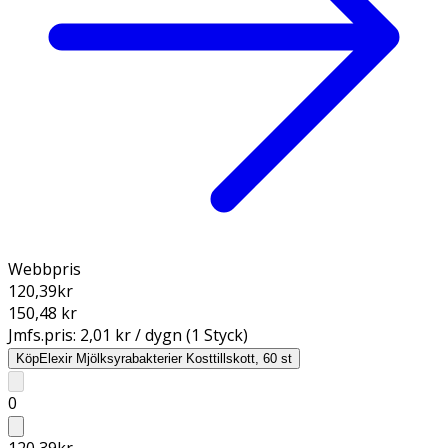
Webbpris
120,39
kr
150,48 kr
Jmfs.pris:
2,01 kr / dygn (1 Styck)
Köp
Elexir Mjölksyrabakterier Kosttillskott, 60 st
0
120,39
kr