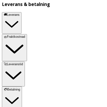
Leverans & betalning
🚚Leverans
🧺Fraktkostnad
🚀Leveranstid
💳Betalning