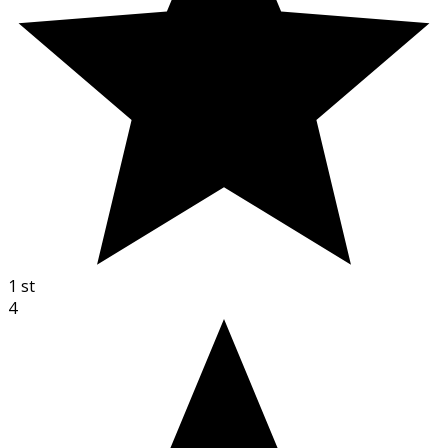
1
st
4