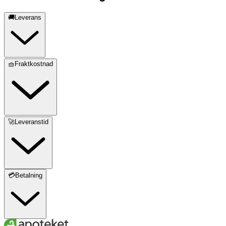
🚚Leverans
🧺Fraktkostnad
🚀Leveranstid
💳Betalning