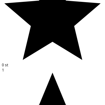
0
st
1