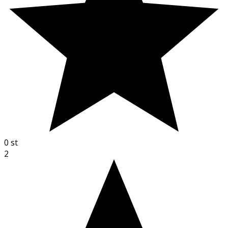
0
st
2