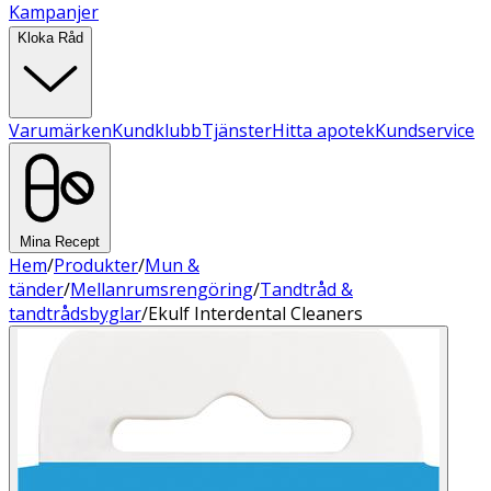
Kampanjer
Kloka Råd
Varumärken
Kundklubb
Tjänster
Hitta apotek
Kundservice
Mina Recept
Hem
/
Produkter
/
Mun &
tänder
/
Mellanrumsrengöring
/
Tandtråd &
tandtrådsbyglar
/
Ekulf Interdental Cleaners