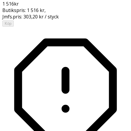
1 516
kr
Butikspris:
1 516 kr
,
Jmfs.pris:
303,20 kr / styck
Köp