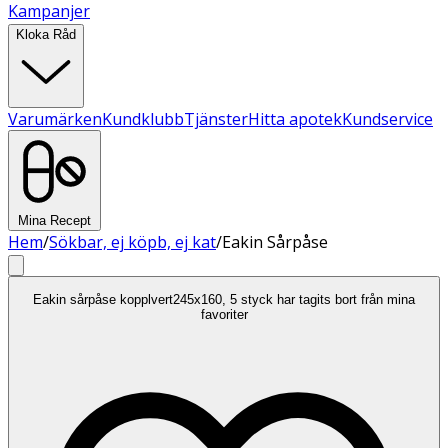
Kampanjer
Kloka Råd
Varumärken
Kundklubb
Tjänster
Hitta apotek
Kundservice
Mina Recept
Hem
/
Sökbar, ej köpb, ej kat
/
Eakin Sårpåse
Eakin sårpåse kopplvert245x160, 5 styck har tagits bort från mina
favoriter