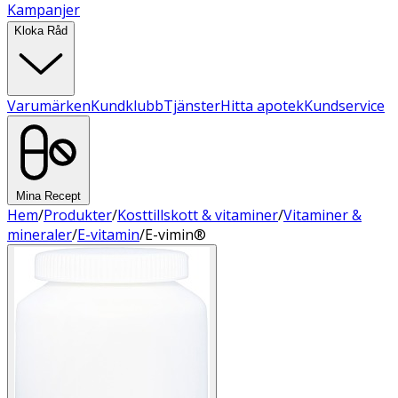
Kampanjer
Kloka Råd
Varumärken
Kundklubb
Tjänster
Hitta apotek
Kundservice
Mina Recept
Hem
/
Produkter
/
Kosttillskott & vitaminer
/
Vitaminer &
mineraler
/
E-vitamin
/
E-vimin®