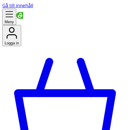
Gå till innehåll
Meny
Logga in