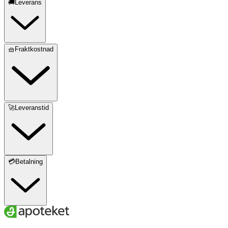
🚚Leverans
🧺Fraktkostnad
🚀Leveranstid
💳Betalning