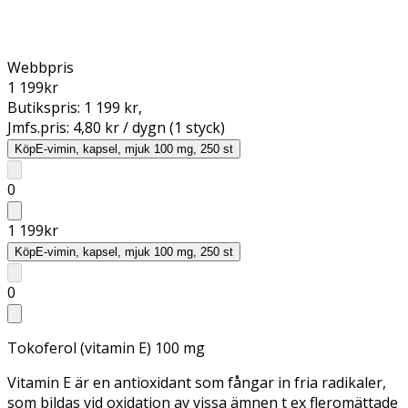
Webbpris
1 199
kr
Butikspris:
1 199 kr
,
Jmfs.pris:
4,80 kr / dygn (1 styck)
Köp
E-vimin, kapsel, mjuk 100 mg, 250 st
0
1 199
kr
Köp
E-vimin, kapsel, mjuk 100 mg, 250 st
0
Tokoferol (vitamin E) 100 mg
Vitamin E är en antioxidant som fångar in fria radikaler,
som bildas vid oxidation av vissa ämnen t ex fleromättade