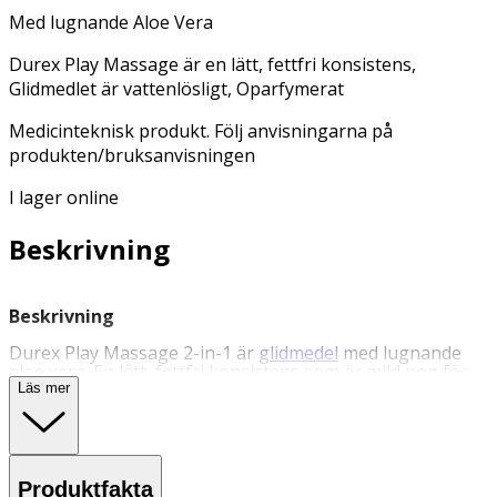
Med lugnande Aloe Vera
Durex Play Massage är en lätt, fettfri konsistens,
Glidmedlet är vattenlösligt, Oparfymerat
Medicinteknisk produkt. Följ anvisningarna på
produkten/bruksanvisningen
I lager online
Beskrivning
Beskrivning
Durex Play Massage 2-in-1 är
glidmedel
med lugnande
aloe vera. En lätt, fettfri konsistens som är mild nog för
massage över hela kroppen, inklusive de intima delarna.
Läs mer
Glidmedlet är vattenlösligt och enkelt att tvätta bort, och
lämnar inga fläckar. Oparfymerat. Durex Play-glidmedel
lindrar torra slemhinnor och andra obehag vid sex för en
skönare upplevelse. Följ anvisningarna på
produkten/bruksanvisningen.
Produktfakta