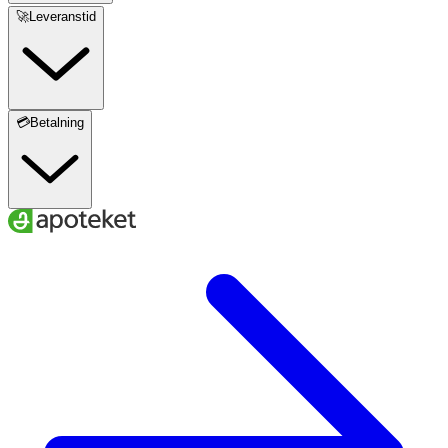
🚀Leveranstid
💳Betalning