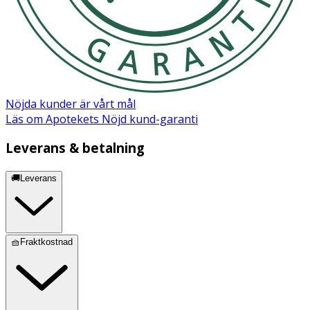
Aqua, Propylene Glycol, Hydroxyethyl cellulose, Benzoic
acid, Aloe Barbadensis Leaf Juice, Sodium saccharin,
Sodium hydroxide.
Nöjda kunder är vårt mål
Läs om Apotekets Nöjd kund-garanti
Leverans & betalning
🚚Leverans
🧺Fraktkostnad