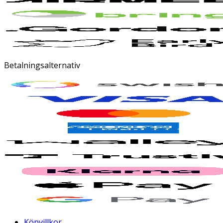
Betalningsalternativ
Köpvillkor