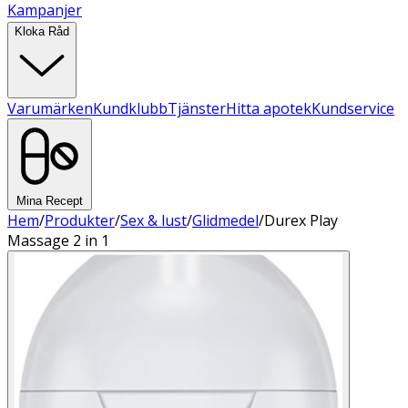
Kampanjer
Kloka Råd
Varumärken
Kundklubb
Tjänster
Hitta apotek
Kundservice
Mina Recept
Hem
/
Produkter
/
Sex & lust
/
Glidmedel
/
Durex Play
Massage 2 in 1