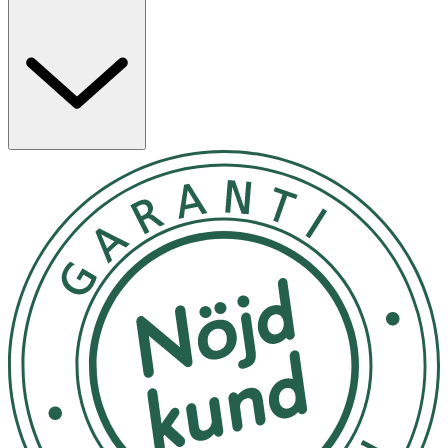
Användning
- Ta av locket och tryck försiktigt. Massera mjukt in
glidmedlet på dina intima kroppsdelar och resten av
kroppen. Behövs det mer? Tryck en gång till!
- Du kan använda Play massage 2 in 1 med alla Durex-
kondomer – sätt på kondomen först och smörj sedan
glidmedel på utsidan.
- Play massage 2-in-1 kan användas för vaginalt, analt
och oralt sex.
- Undvik kontakt med ögonen, skadad hud eller sår. Om
irritation uppstår ska du sluta använda intimgelen.
- Förvaras utom räckhåll för barn. Produkten är inte
farlig att äta, men den är inget livsmedel.
- Glidmedlet är inget preventivmedel och innehåller inte
spermiedödande medel. Intimgeler kan göra att
spermierna rör sig långsammare.
- Förvaras svalt och torrt och skyddat från direkt solljus.
Inneh
å
ll