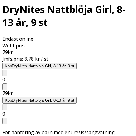
DryNites Nattblöja Girl, 8-
13 år, 9 st
Endast online
Webbpris
79
kr
Jmfs.pris:
8,78 kr / st
Köp
DryNites Nattblöja Girl, 8-13 år, 9 st
0
79
kr
Köp
DryNites Nattblöja Girl, 8-13 år, 9 st
0
För hantering av barn med enuresis/sängvätning.