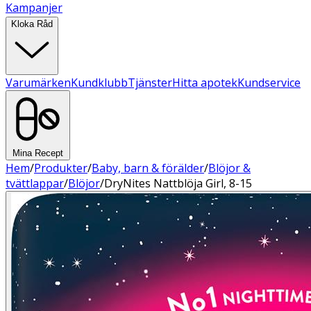
Kampanjer
Kloka Råd
Varumärken
Kundklubb
Tjänster
Hitta apotek
Kundservice
Mina Recept
Hem
/
Produkter
/
Baby, barn & förälder
/
Blöjor &
tvättlappar
/
Blöjor
/
DryNites Nattblöja Girl, 8-15