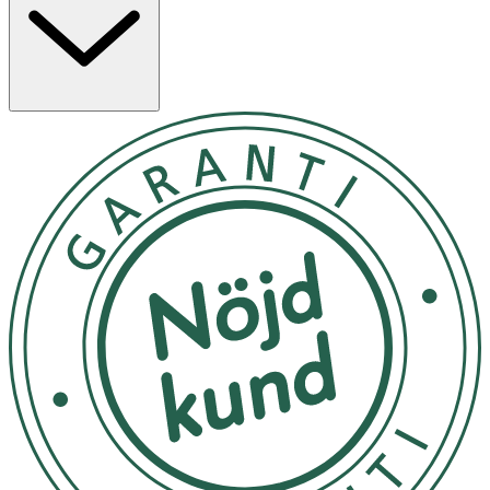
(vikt 30–48 kg) och kommer 9-pack.
Medicinteknisk produkt. Tillverkaren garanterar genom
CE-märkning att produkten är säker att använda och
uppfyller gällande krav.
Användning
- Används som nattrosor, för användning under
nattkläder.
- Används på natten vid behov.
- Förvara på en sval torr plats under 50 grader.
Material
Polypropylene, polyethylene, superabsorbent (sodium
polyacrylate), wood fluff pulp, polyurethane, synthetic
elastics, adhesives, colourants.