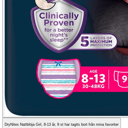
DryNites Nattblöja Girl, 8-13 år, 9 st har tagits bort från mina favoriter