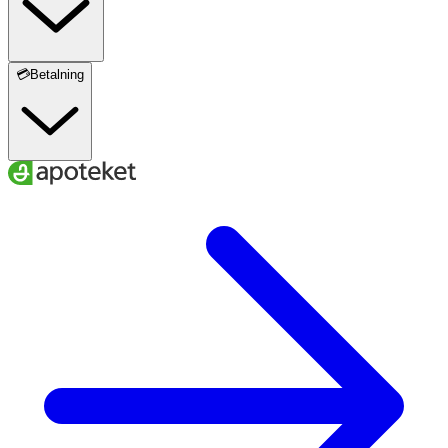
💳Betalning