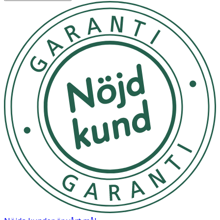
ventilen och flaskan fungerar då som en vanlig
nappflaska.
Utsätt ej för direkt solljus, starka dofter och kemikalier.
Förvara i rumstemperatur. Förvara rent, svalt och torrt.
OK för gravida och ammande:
Ja