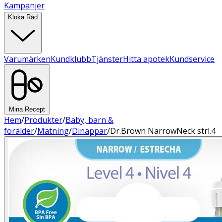
Kampanjer
Kloka Råd
Varumärken
Kundklubb
Tjänster
Hitta apotek
Kundservice
Mina Recept
Hem
/
Produkter
/
Baby, barn &
förälder
/
Matning
/
Dinappar
/
Dr.Brown NarrowNeck strl.4