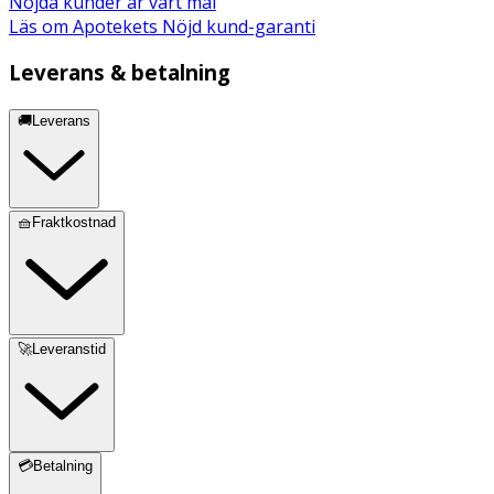
Nöjda kunder är vårt mål
Läs om Apotekets Nöjd kund-garanti
Leverans & betalning
🚚Leverans
🧺Fraktkostnad
🚀Leveranstid
💳Betalning