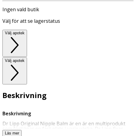
Ingen vald butik
Välj för att se lagerstatus
Välj apotek
Välj apotek
Beskrivning
Beskrivning
Dr Lipp Original Nipple Balm är en är en multiprodukt
som förtjänar en fast plats i varje väska. Dr Lipp fixar
torra och spruckna läppar på ett naturligt sätt men kan
Läs mer