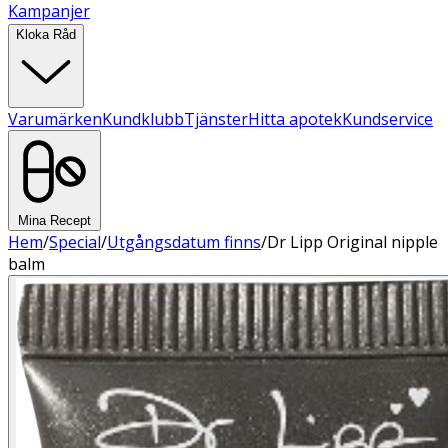
Kampanjer
Kloka Råd
Varumärken
Kundklubb
Tjänster
Hitta apotek
Kundservice
Mina Recept
Hem
/
Special
/
Utgångsdatum finns
/
Dr Lipp Original nipple
balm