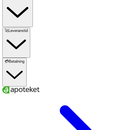
🚀Leveranstid
💳Betalning