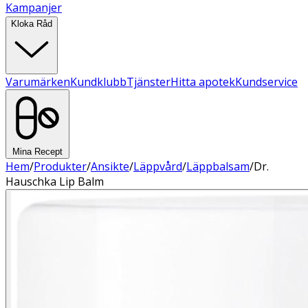
Kampanjer
Kloka Råd
Varumärken
Kundklubb
Tjänster
Hitta apotek
Kundservice
Mina Recept
Hem
/
Produkter
/
Ansikte
/
Läppvård
/
Läppbalsam
/
Dr.
Hauschka Lip Balm