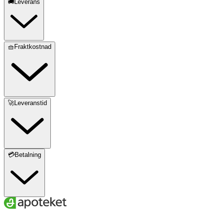
🚚Leverans
🧺Fraktkostnad
🚀Leveranstid
💳Betalning