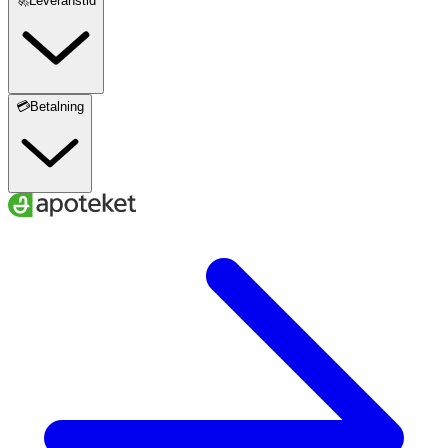
🚀Leveranstid
💳Betalning