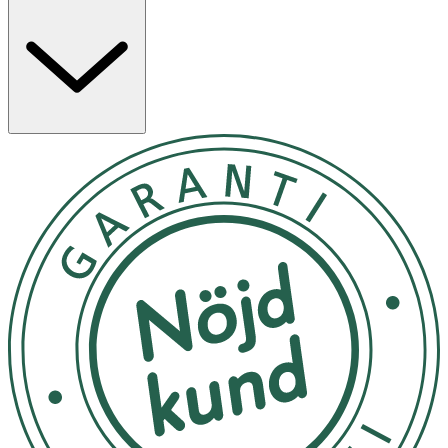
Formulan innehåller hydrolyserat sötmandelprotein som
återfuktar på djupet och hjälper till att kapsla in fukt,
vilket bidrar till en mjuk, lättkammad och glänsande päls.
Produkten består till 97 % av ingredienser med naturligt
ursprung och är fri från starka kemikalier.
Användning
· Blöt pälsen med ljummet vatten.
· Applicera produkten och massera in i pälsen.
· Undvik kontakt med ögon.
· Låt verka i 2–3 minuter innan noggrann sköljning.
Förvaring
Förvaras i rumstemperatur utom räckhåll för små barn.
Innehåll