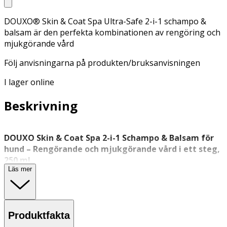
DOUXO® Skin & Coat Spa Ultra-Safe 2-i-1 schampo &
balsam är den perfekta kombinationen av rengöring och
mjukgörande vård
Följ anvisningarna på produkten/bruksanvisningen
I lager online
Beskrivning
DOUXO Skin & Coat Spa 2-i-1 Schampo & Balsam för
hund – Rengörande och mjukgörande vård i ett steg,
250 ml
Läs mer
DOUXO® Skin & Coat Spa 2-i-1 schampo & balsam är en
kombinationsprodukt som
rengör och vårdar pälsen
i ett
och samma steg. Produkten är särskilt framtagen för
hundar
med känslig hud och päls som kräver skonsam
Produktfakta
men effektiv vård.