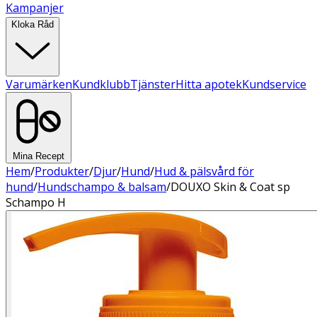
Kampanjer
Kloka Råd
Varumärken
Kundklubb
Tjänster
Hitta apotek
Kundservice
Mina Recept
Hem
/
Produkter
/
Djur
/
Hund
/
Hud & pälsvård för
hund
/
Hundschampo & balsam
/
DOUXO Skin & Coat sp
Schampo H