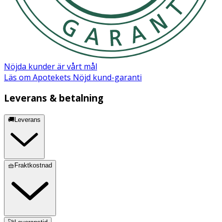
Hydrolyserat sött/sød mandelprotein, Ophiopogon
japonicus rotextrakt, provitamin B5, mild
rengöringsformula, fenoxyetanol, natriumbensoat,
hypoallergen sommardoft.
Nöjda kunder är vårt mål
Läs om Apotekets Nöjd kund-garanti
Säkerhetsdatablad (PDF)
Leverans & betalning
🚚Leverans
🧺Fraktkostnad