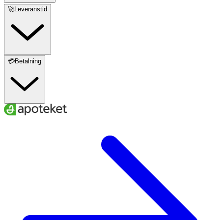
🚀Leveranstid
💳Betalning