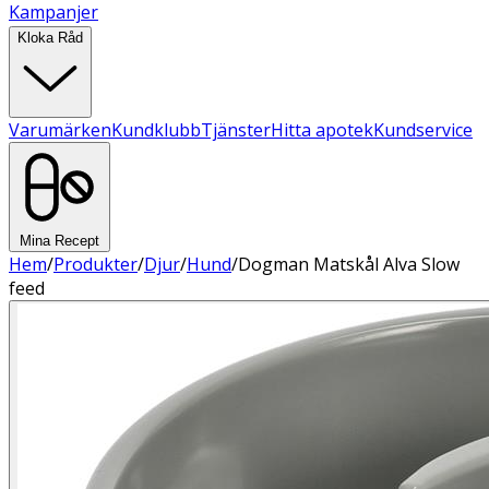
Kampanjer
Kloka Råd
Varumärken
Kundklubb
Tjänster
Hitta apotek
Kundservice
Mina Recept
Hem
/
Produkter
/
Djur
/
Hund
/
Dogman Matskål Alva Slow
feed