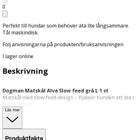
0
Perfekt till hundar som behöver äta lite långsammare.
Tål maskindisk.
Följ anvisningarna på produkten/bruksanvisningen
I lager online
Beskrivning
Dogman Matskål Alva Slow feed grå L 1 st
Matskål med slow feed-design – hjälper hunden att äta i
lugnare takt.
Läs mer
Alva Slow feed från
Dogman
i grå färg och storlek large,
är en praktisk matskål med slow feed-funktion som är
särskilt utformad för hundar som behöver äta
långsammare. Matskålen rymmer 800 ml och har måtten
Produktfakta