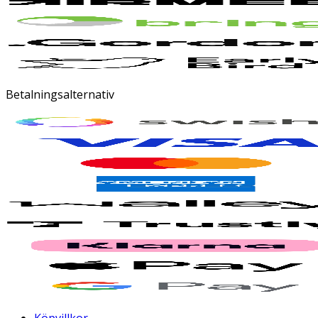
Betalningsalternativ
Köpvillkor