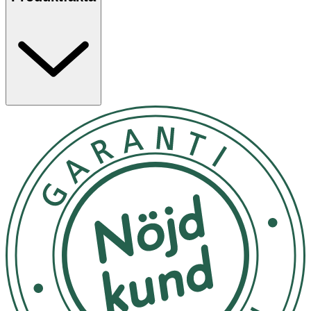
25 x 6 cm. Tål maskindisk för enkel rengöring.
Egenskaper
· Slow feed-design som främjar långsammare ätande.
· Rymmer 800 ml.
· Mått: 25 x 6 cm.
· Tål maskindisk.
· Tillverkad i slitstarkt material.
Användning
· Fyll med foder eller vatten.
· Rengör regelbundet, maskindiskbar.
Förvaring
Förvaras inomhus.