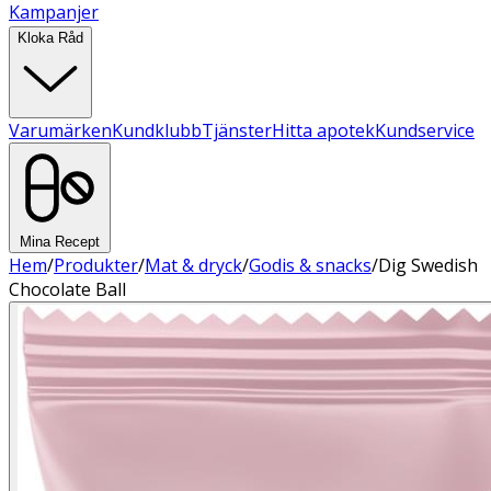
Kampanjer
Kloka Råd
Varumärken
Kundklubb
Tjänster
Hitta apotek
Kundservice
Mina Recept
Hem
/
Produkter
/
Mat & dryck
/
Godis & snacks
/
Dig Swedish
Chocolate Ball