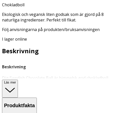
Chokladboll
Ekologisk och vegansk liten godsak som är gjord på 8
naturliga ingredienser. Perfekt till fikat.
Följ anvisningarna på produkten/bruksanvisningen
I lager online
Beskrivning
Beskrivning
Dig Swedish Chocolate Ball är himmelsk god chokladboll
Läs mer
gjord på åtta enkla ingredienser, bland annat kakao,
kokos, kaffe och sötad med kokosnektar. Perfekt som
snabbt mellanmål. Produkten är dessutom ekologisk,
glutenfri och vegansk.
Produktfakta
Användning