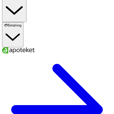
💳Betalning