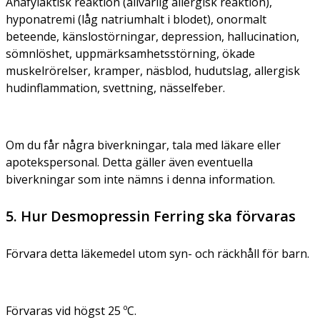
Anafylaktisk reaktion (allvarlig allergisk reaktion),
hyponatremi (låg natriumhalt i blodet), onormalt
beteende, känslostörningar, depression, hallucination,
sömnlöshet, uppmärksamhetsstörning, ökade
muskelrörelser, kramper, näsblod, hudutslag, allergisk
hudinflammation, svettning, nässelfeber.
Om du får några biverkningar, tala med läkare eller
apotekspersonal. Detta gäller även eventuella
biverkningar som inte nämns i denna information.
5. Hur Desmopressin Ferring ska förvaras
Förvara detta läkemedel utom syn- och räckhåll för barn.
Förvaras vid högst 25 ºC.