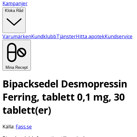
Kampanjer
Kloka Råd
Varumärken
Kundklubb
Tjänster
Hitta apotek
Kundservice
Mina Recept
Bipacksedel Desmopressin
Ferring, tablett 0,1 mg, 30
tablett(er)
Källa:
Fass.se