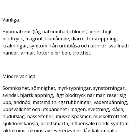
Vanliga
:
Hyponatremi (låg natriumhalt i blodet), yrsel, höjt
blodtryck, magont, illamående, diarré, förstoppning,
kräkningar, symtom från urinblåsa och urinrör, svullnad i
händer, armar, fötter eller ben, trötthet.
Mindre vanliga
Sömnlöshet, sömnighet, myrkrypningar, synstörningar,
svindel, hjärtklappning, lågt blodtryck när man reser sig
upp, andnöd, matsmältningsrubbningar, väderspänning,
uppsvälldhet och utspändhet i magen, svettning, klåda,
hudutslag, nässelfeber, muskelspasmer, muskeltrötthet,
sjukdomskänsla, bröstsmärta, influensaliknande symtom,
viktökning, ökning av leverenzymer, låg kaliumhalt i