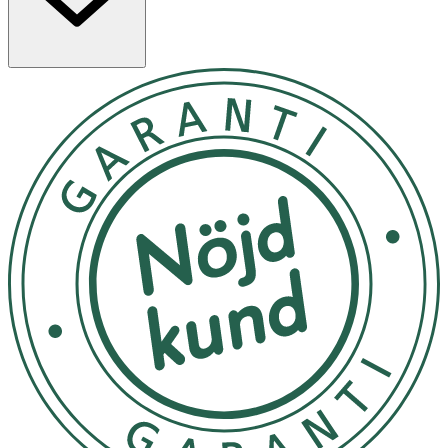
örvaras mörkt och svalt"
OK för gravida och ammande:
Ja
Ingredienser:
Water/Aqua/Eau, Butylene Glycol, Glycerin, Squalane,
Butyrospermum Parkii (Shea) Butter, Caprylic/Capric
Triglyceride, Palmitic Acid, Simmondsia Chinensis (Jojoba)
Seed Oil, Glyceryl Stearate SE, Propanediol, Hexyldecanol,
Polyglyceryl-3 Methylglucose Distearate,
Hydroxyacetophenone, Dipotassium Glycyrrhizate,
Centella Asiatica Extract, Boerhavia Diffusa Root Extract,
Myrothamnus Flabellifolia Leaf/Stem Extract, Tasmannia
Lanceolata Leaf Extract, Brassica Campestris (Rapeseed)
Sterols, Zingiber Officinale (Ginger) Root Extract,
Tocopherol, Lactobacillus Ferment, Cetylhydroxyproline
Palmitamide, Caprylyl Glycol, Triolein, Maltodextrin,
Bisabolol, Xanthan Gum, Cetearyl Alcohol, Myristic Acid,
Tetrasodium Glutamate Diacetate, Hydroxystearic Acid,