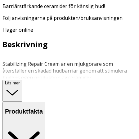
Barriärstärkande ceramider för känslig hud!
Följ anvisningarna på produkten/bruksanvisningen
I lager online
Beskrivning
Stabilizing Repair Cream är en mjukgörare som
återställer en skadad hudbarriär genom att stimulera
hudens egen produktion av ceramider.
Läs mer
Aktivera 1 pumptag av Stabilizing Repair Cream genom
att gnugga cremen lätt mellan dina händer innan du
stryker ut den över ansikte och hals. Använd morgon
Produktfakta
och/eller kväll efter rengöring, ansiktsvatten och lämpligt
serum. På morgonen, låt Stabilizing Repair Cream smälta
in i huden någon minut innan du applicerar produkt med
UV-ljusskydd.