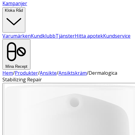
Kampanjer
Kloka Råd
Varumärken
Kundklubb
Tjänster
Hitta apotek
Kundservice
Mina Recept
Hem
/
Produkter
/
Ansikte
/
Ansiktskräm
/
Dermalogica
Stabilizing Repair