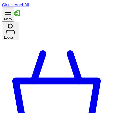
Gå till innehåll
Meny
Logga in