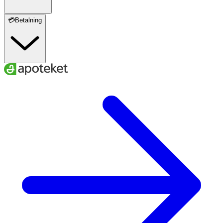
💳Betalning