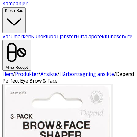
Kampanjer
Kloka Råd
Varumärken
Kundklubb
Tjänster
Hitta apotek
Kundservice
Mina Recept
Hem
/
Produkter
/
Ansikte
/
Hårborttagning ansikte
/
Depend
Perfect Eye Brow & Face