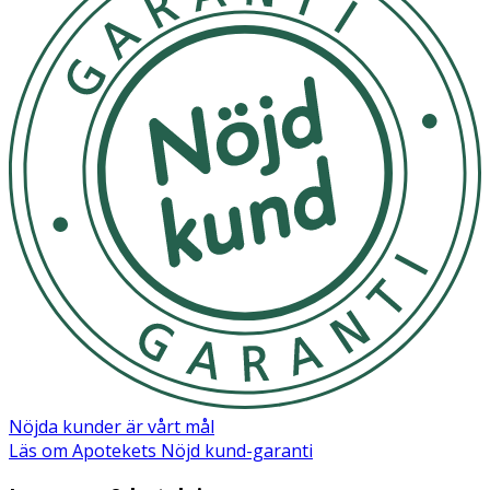
oönskat hår. Rengör och torka huden noggrant.
Applicera en ansiktsolja på de områden där du vill ta bort
oönskat hår. Spänn huden och dra med små, korta och
försiktiga drag i hårets växtriktning. Dra inte bladet
upprepade gånger på samma ställe. Efter avslutad
behandling, återfukta huden noggrant.
Förvaras i rumstemperatur, utsätt ej för direkt solljus
OK för gravida och ammande:
Ja
Nöjda kunder är vårt mål
Läs om Apotekets Nöjd kund-garanti