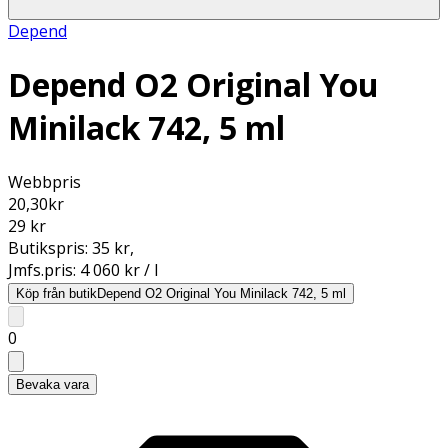
Depend
Depend O2 Original You
Minilack 742, 5 ml
Webbpris
20,30
kr
29 kr
Butikspris:
35 kr
,
Jmfs.pris:
4 060 kr / l
Köp från butik
Depend O2 Original You Minilack 742, 5 ml
0
Bevaka vara