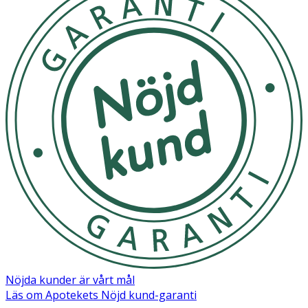
men snyggt i andra lackningen.
- Försegla lackningen med ett topplack.
- För ökad hållbarhet, bättra på med ett tunt lager
topplack varannan till var tredje dag.
- Utsätt ej för direkt solljus.
Innehåll
Butyl Acetate Ethyl Acetate Nitrocellulose Adipic
Acid/Neopentyl Glycol/Trimellitic Anhydride Copolymer
Acetyl Tributyl Citrate Isopropyl Alcohol Stearalkonium
Bentonite Acrylates Copolymer Sucrose Acetate
Isobutyrate CI 15850 CI 77891 CI 15850 NButyl Alcohol
Silica Diacetone Alcohol Sorbic Acid Phosphoric Acid
Dimethicone CI 77266 Trimethylsiloxysilicate
Trimethylpentanediyl Dibenzoate CI 19140
Nöjda kunder är vårt mål
Läs om Apotekets Nöjd kund-garanti