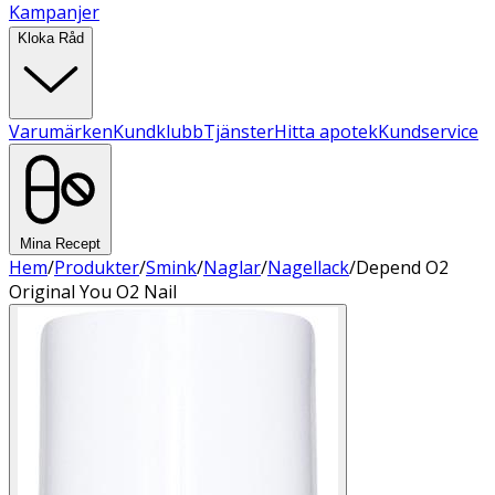
Kampanjer
Kloka Råd
Varumärken
Kundklubb
Tjänster
Hitta apotek
Kundservice
Mina Recept
Hem
/
Produkter
/
Smink
/
Naglar
/
Nagellack
/
Depend O2
Original You O2 Nail