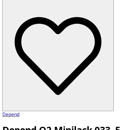
Depend
Depend O2 Minilack 033, 5