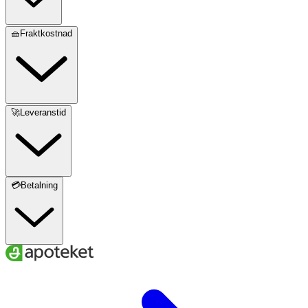
🧺Fraktkostnad
🚀Leveranstid
💳Betalning