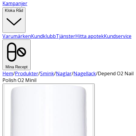
Kampanjer
Kloka Råd
Varumärken
Kundklubb
Tjänster
Hitta apotek
Kundservice
Mina Recept
Hem
/
Produkter
/
Smink
/
Naglar
/
Nagellack
/
Depend O2 Nail
Polish O2 Minil