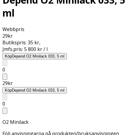
ml
Webbpris
29
kr
Butikspris:
35 kr
,
Jmfs.pris:
5 800 kr / l
Köp
Depend O2 Minilack 033, 5 ml
0
29
kr
Köp
Depend O2 Minilack 033, 5 ml
0
O2 Minilack
Följ anvisningarna på produkten/bruksanvisningen