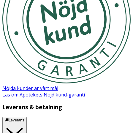
- Utsätt ej för direkt solljus.
Innehåll
Ethyl Acetate, Butyl Acetate, Nitrocellulose, Adipic
Acid/Neopentyl Glycol/Trimellitic Anhydride Copolymer,
Acetyl Tributyl Citrate, Isopropyl Alcohol, Sucrose Acetate
Isobutyrate, N-Butyl Alcohol, Etocrylene,
Trimethylpentanediyl Dibenzoate, Dimethicone,
Trimethylsiloxysilicate, CI 60725
Nöjda kunder är vårt mål
Läs om Apotekets Nöjd kund-garanti
Leverans & betalning
🚚Leverans