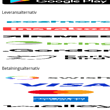
Leveransalternativ
Betalningsalternativ