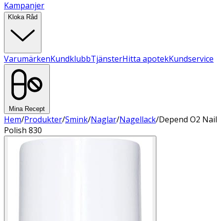
Kampanjer
Kloka Råd
Varumärken
Kundklubb
Tjänster
Hitta apotek
Kundservice
Mina Recept
Hem
/
Produkter
/
Smink
/
Naglar
/
Nagellack
/
Depend O2 Nail
Polish 830