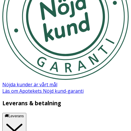
Butyl Acetate Ethyl Acetate Nitrocellulose Adipic
Acid/Neopentyl Glycol/Trimellitic Anhydride Copolymer
Acetyl Tributyl Citrate Isopropyl Alcohol CI 77891
Synthetic Fluorphlogopite Stearalkonium Bentonite
Acrylates Copolymer Sucrose Acetate Isobutyrate N-Butyl
Alcohol Etocrylene Silica Diacetone Alcohol Tin Oxide
Phosphoric Acid Dimethicone CI 15850
Trimethylsiloxysilicate Trimethylpentanediyl Dibenzoate
CI 19140 CI 77499 CI 77510
Nöjda kunder är vårt mål
Läs om Apotekets Nöjd kund-garanti
Leverans & betalning
🚚Leverans