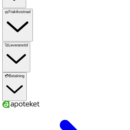
🧺Fraktkostnad
🚀Leveranstid
💳Betalning