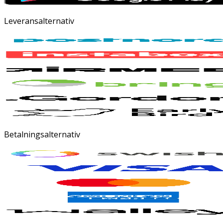
Leveransalternativ
Betalningsalternativ