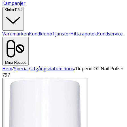
Kampanjer
Kloka Råd
Varumärken
Kundklubb
Tjänster
Hitta apotek
Kundservice
Mina Recept
Hem
/
Special
/
Utgångsdatum finns
/
Depend O2 Nail Polish
797