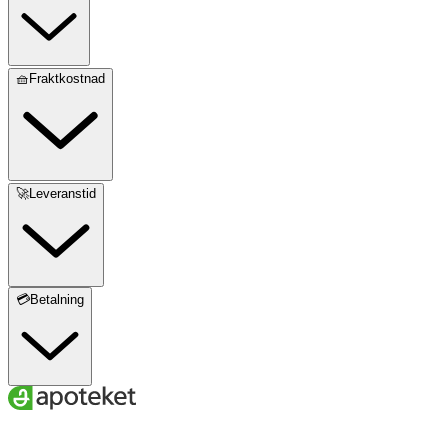
🧺Fraktkostnad
🚀Leveranstid
💳Betalning