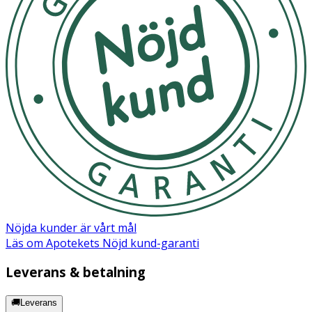
Ingredienser:
Butyl Acetate Ethyl Acetate Nitrocellulose Adipic
Acid/Neopentyl Glycol/Trimellitic Anhydride Copolymer
Acetyl Tributyl Citrate Isopropyl Alcohol Stearalkonium
Bentonite Acrylates Copolymer Sucrose Acetate
Isobutyrate CI 77891 CI 77742 N-Butyl Alcohol Etocrylene
Silica Diacetone Alcohol Sorbic Acid Phosphoric Acid
Dimethicone Kaolin Trimethylsiloxysilicate
Trimethylpentanediyl Dibenzoate CI 19140 CI 15850 CI
77499 CI 77510
Nöjda kunder är vårt mål
Läs om Apotekets Nöjd kund-garanti
Leverans & betalning
🚚Leverans