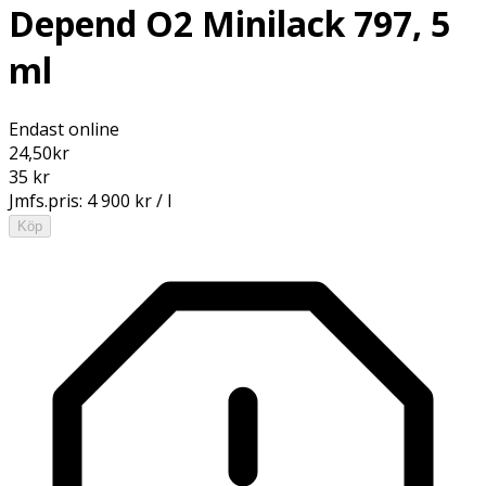
Depend O2 Minilack 797, 5
ml
Endast online
24,50
kr
35 kr
Jmfs.pris:
4 900 kr / l
Köp