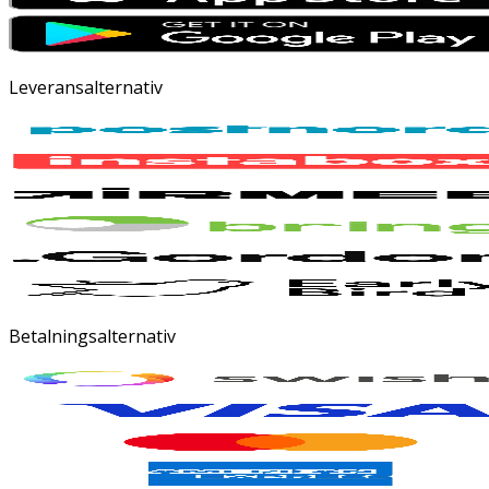
Leveransalternativ
Betalningsalternativ