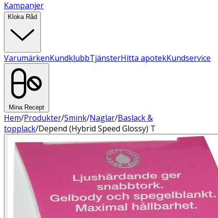
Kampanjer
Kloka Råd
Varumärken
Kundklubb
Tjänster
Hitta apotek
Kundservice
Mina Recept
Hem
/
Produkter
/
Smink
/
Naglar
/
Baslack &
topplack
/
Depend (Hybrid Speed Glossy) T