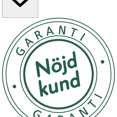
hållbarhet, bättra på varannan till var tredje dag för
bästa resultat.
Utsätt ej för direkt solljus
OK för gravida och ammande:
Ja
Ingredienser:
Ethyl Acetate, Butyl Acetate, Nitrocellulose, Acetyl
Tributyl Citrate, Adipic Acid/Neopentyl Glycol/Trimellitic
Anhydride Copolymer, Isopropyl Alcohol, Acrylates
Copolymer, Trimethylsiloxysilicate, Ethyl
Trimethylbenzoyl Phenylphosphinate,
Isopropylidenediphenyl Bisoxyhydroxypropyl
Methacrylate, Drometrizole, CI 60725,