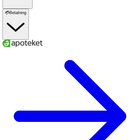
💳Betalning