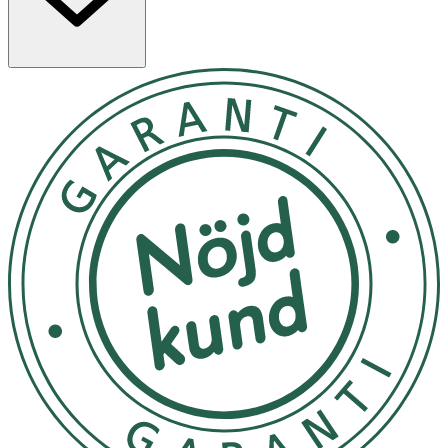
- Låt torka ca 30 sekunder så att nageln är helt torr.
- Rör inte nagelytan efter att den är rengjord.
Förvaring
- Utsätt ej för direkt solljus.
Innehåll
Alcohol Denat, Isopropyl Alcohol.