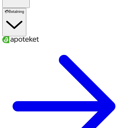
💳Betalning