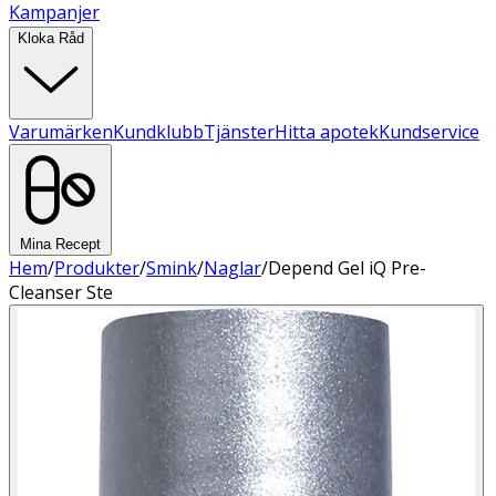
Kampanjer
Kloka Råd
Varumärken
Kundklubb
Tjänster
Hitta apotek
Kundservice
Mina Recept
Hem
/
Produkter
/
Smink
/
Naglar
/
Depend Gel iQ Pre-
Cleanser Ste