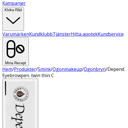
Kampanjer
Kloka Råd
Varumärken
Kundklubb
Tjänster
Hitta apotek
Kundservice
Mina Recept
Hem
/
Produkter
/
Smink
/
Ögonmakeup
/
Ögonbryn
/
Depend
Eyebrowpen. twin thin C