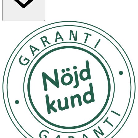
Måla med lätt hand och fjädrande rörelser. Välj själv det
antal brynstrån som du vill addera till det befintliga
brynet. Forma, definiera och fyll ut. Tas enkelt bort med
varmt vatten. Steg 1: Borsta först igenom brynen Steg 2:
Måla ?fakestrån? så att de går i samma riktning som dina
egna strån. Fyll i på ställen där du saknar strån för att få
till mer fyllighet. Steg 3: Avsluta med att använda en
bryngel eller brynmascara för att få ännu fylligare bryn.
Tänk på: Om du använder Brow Lift Illusion Styling Wax:
Applicera Brow Lift Illusion först och låt torka. Applicera
därefter Twin Thin för de brynstrån som du vill addera till
din brynstyling.
Förvaras i rumstemperatur, utsätt ej för direkt solljus
OK för gravida och ammande:
Ja
Ingredienser:
Ingredients: Ingredients: Aqua,
Styrene/Acrylates/Copolymer, Butylene Glycol, Polyacrylic