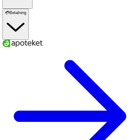
💳Betalning