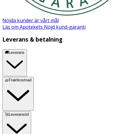
Acid, 1,2-Hexanediol, Caprylyl Glycol, Phenoxy- ethanol,
Aminomethyl Propanol, Propylene Glycol, Citric Acid,
Propanediol, Benzyl Alcohol, Xanthan Gum,
Nöjda kunder är vårt mål
Caprylhydroxamic Acid, +/- CI 19140, CI 17200, CI 42090.
Läs om Apotekets Nöjd kund-garanti
Leverans & betalning
🚚Leverans
🧺Fraktkostnad
🚀Leveranstid