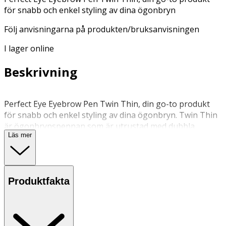
för snabb och enkel styling av dina ögonbryn
Följ anvisningarna på produkten/bruksanvisningen
I lager online
Beskrivning
Perfect Eye Eyebrow Pen Twin Thin, din go-to produkt
för snabb och enkel styling av dina ögonbryn. Twin Thin
är ögonbrynspennan som är utrustad med dubbla
Läs mer
spetsar och som ger en hårstråliknande effekt med
naturligt vackra linjer. Måla med lätt hand och fjädrande
rörelser och välj själv det antal hårstrån som du vill
addera till det befintliga brynet. Twin Thin finns i åtta
Produktfakta
färger och ger en ergonomisk, stabil applicering tack
vare vinkeln på pennans spetsar. Innehåller: 0,55 g
ögonbrynspenna.