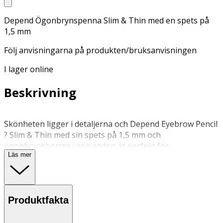
Depend Ögonbrynspenna Slim & Thin med en spets på
1,5 mm
Följ anvisningarna på produkten/bruksanvisningen
I lager online
Beskrivning
Skönheten ligger i detaljerna och Depend Eyebrow Pencil
? Slim & Thin med sin spets på 1,5 mm och
ögonbrynsborste i ena änden är perfekt för
Läs mer
precisionsarbete. Skapa enskilda hårstrån eller en riktigt
skarp ögonbrynskontur.
Avsluta gärna med att definiera brynet ytterligare genom
Produktfakta
att lägga en concealer, exempelvis Depend Eyebrow Duo
Styler ?Wax & Concealer Pencil?, eller en highlighter, som
någon av de från Depend Eyebrow Beauty Kit, längs med