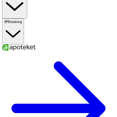
💳Betalning