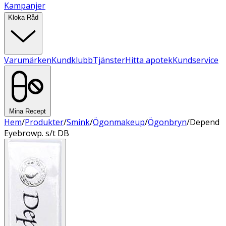
Kampanjer
Kloka Råd
Varumärken
Kundklubb
Tjänster
Hitta apotek
Kundservice
Mina Recept
Hem
/
Produkter
/
Smink
/
Ögonmakeup
/
Ögonbryn
/
Depend
Eyebrowp. s/t DB