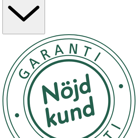
hela undersidan av brynet. Var noga med att sudda ut
highlightern och concealern ordentligt, nedåt mot
ögongloben, för ett naturligt resultat. Fixera gärna dina
bryn med vaxpennan. Slim & Thin tas enkelt bort med
hjälp av någon av Depends rengöringsprodukter. Använd
gärna Slim & Thin för att få till fina konturer och en skarp
spets på ditt bryn, fyll sedan i dem med hjälp av Depend
pomada eller Depend ögonbrynskugga.
Förvaras i rumstemperatur, utsätt ej för direkt solljus
OK för gravida och ammande:
Ja
Ingredienser:
Hydrogenated Soybean Oil CI 77499 Hydrogenated Coco-
Glycerides Polyethylene Zinc Stearate CI 77492 CI 77491
Copernicia Cerifera Wax Hydrogenated Coconut Oil
Hydrogenated Vegetable Oil Polyglyceryl-2
Triisostearate Mica CI 77891 Methicone