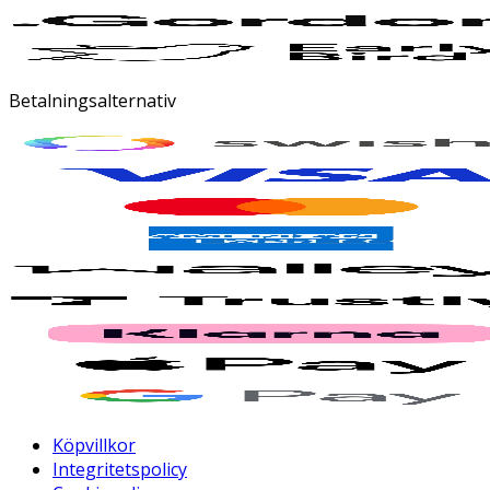
Betalningsalternativ
Köpvillkor
Integritetspolicy