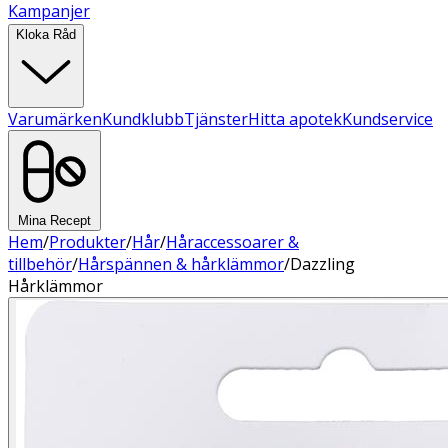
Kampanjer
Kloka Råd
Varumärken
Kundklubb
Tjänster
Hitta apotek
Kundservice
Mina Recept
Hem
/
Produkter
/
Hår
/
Håraccessoarer &
tillbehör
/
Hårspännen & hårklämmor
/
Dazzling
Hårklämmor