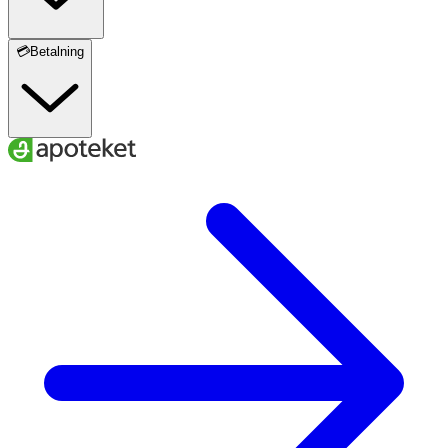
💳Betalning