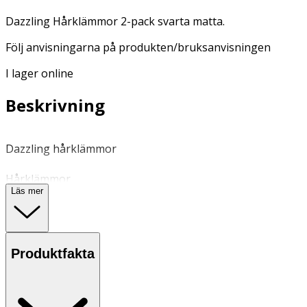
Dazzling Hårklämmor 2-pack svarta matta.
Följ anvisningarna på produkten/bruksanvisningen
I lager online
Beskrivning
Dazzling hårklämmor
Hårklämmor
Läs mer
Rumstemperatur
OK för gravida och ammande:
Produktfakta
Ja