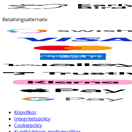
Betalningsalternativ
Köpvillkor
Integritetspolicy
Cookiepolicy
Kundklubbens medlemsvillkor