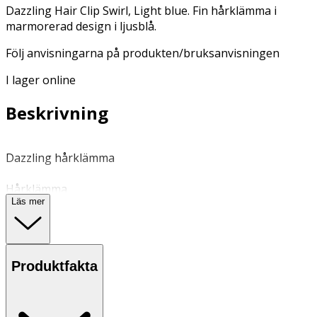
Dazzling Hair Clip Swirl, Light blue. Fin hårklämma i
marmorerad design i ljusblå.
Följ anvisningarna på produkten/bruksanvisningen
I lager online
Beskrivning
Dazzling hårklämma
Hårklämma
Läs mer
Rumstemperatur
OK för gravida och ammande:
Produktfakta
Ja