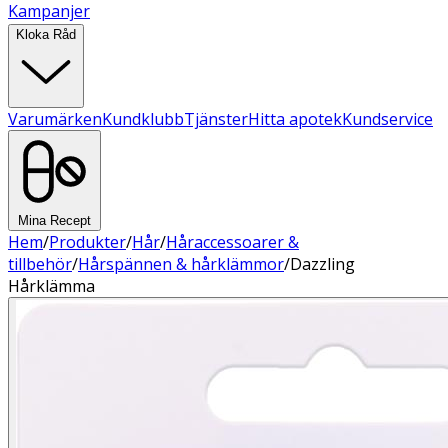
Kampanjer
Kloka Råd
Varumärken
Kundklubb
Tjänster
Hitta apotek
Kundservice
Mina Recept
Hem
/
Produkter
/
Hår
/
Håraccessoarer &
tillbehör
/
Hårspännen & hårklämmor
/
Dazzling
Hårklämma