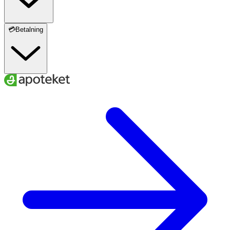
💳Betalning