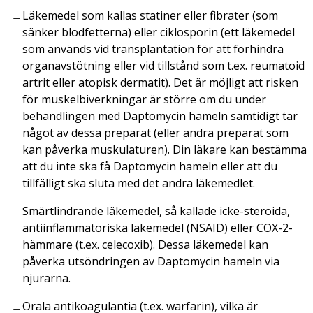
Läkemedel som kallas statiner eller fibrater (som
sänker blodfetterna) eller ciklosporin (ett läkemedel
som används vid transplantation för att förhindra
organavstötning eller vid tillstånd som t.ex. reumatoid
artrit eller atopisk dermatit). Det är möjligt att risken
för muskelbiverkningar är större om du under
behandlingen med Daptomycin hameln samtidigt tar
något av dessa preparat (eller andra preparat som
kan påverka muskulaturen). Din läkare kan bestämma
att du inte ska få Daptomycin hameln eller att du
tillfälligt ska sluta med det andra läkemedlet.
Smärtlindrande läkemedel, så kallade icke-steroida,
antiinflammatoriska läkemedel (NSAID) eller COX-2-
hämmare (t.ex. celecoxib). Dessa läkemedel kan
påverka utsöndringen av Daptomycin hameln via
njurarna.
Orala antikoagulantia (t.ex. warfarin), vilka är