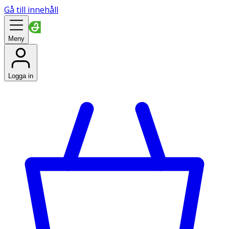
Gå till innehåll
Meny
Logga in