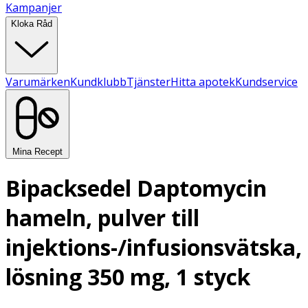
Kampanjer
Kloka Råd
Varumärken
Kundklubb
Tjänster
Hitta apotek
Kundservice
Mina Recept
Bipacksedel Daptomycin
hameln, pulver till
injektions-/infusionsvätska,
lösning 350 mg, 1 styck