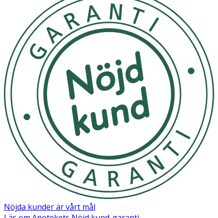
Nöjda kunder är vårt mål
Läs om Apotekets Nöjd kund-garanti