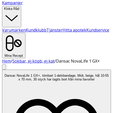
Kampanjer
Kloka Råd
Varumärken
Kundklubb
Tjänster
Hitta apotek
Kundservice
Mina Recept
Hem
/
Sökbar, ej köpb, ej kat
/
Dansac NovaLife 1 GX+
Dansac NovaLife 1 GX+, tömbart 1-delsbandage, Midi, beige, hål 10-55
x 70 mm, 30 styck har tagits bort från mina favoriter